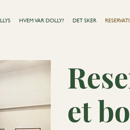
LLYS
HVEM VAR DOLLY?
DET SKER
RESERVAT
Rese
et b