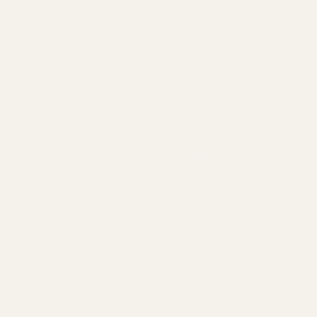
Åbningstider
os
Mandag - lørdag:
 15
Kl. 10.00 - til vi lukker
orsens
Link til fødevareregion:
Resultater (findsmiley.dk)