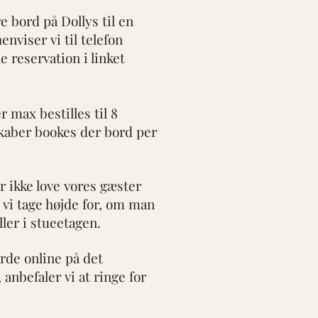
e bord på Dollys til en
enviser vi til telefon
ne reservation i linket
 max bestilles til 8
skaber bookes der bord per
er ikke love vores gæster
 vi tage højde for, om man
ller i stueetagen.
orde online på det
anbefaler vi at ringe for