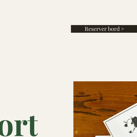
Reserver bord >
ort