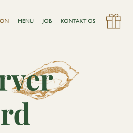
ION
MENU
JOB
KONTAKT OS
rver
ord