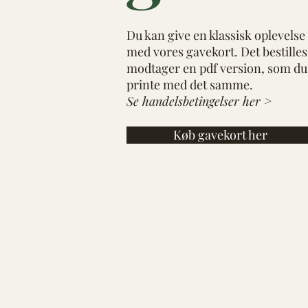
Du kan give en klassisk oplevelse
med vores gavekort. Det bestilles
modtager en pdf version, som du
printe med det samme.
Se handelsbetingelser her >
Køb gavekort her