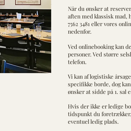
Når du ønsker at reserver
aften med klassisk mad,
h
7562 3481 eller vores onli
nedenfor.
Ved onlinebooking kan der
personer. Ved større sel
telefon.
Vi kan af logistiske årsag
specifikke borde, dog kan
ønsker at sidde på 1. sal e
Hvis der ikke er ledige b
tidspunkt du foretrækker, 
eventuel ledig plads.