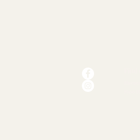
Find 
Havnen
8700 H