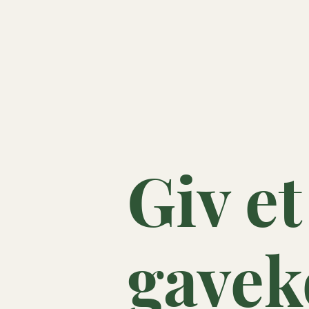
Giv et
gavek