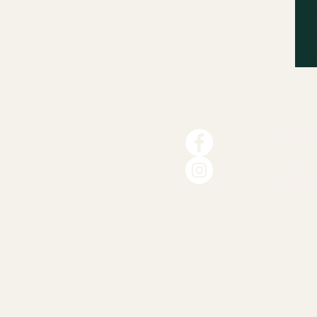
Find 
Havnen
8700 H