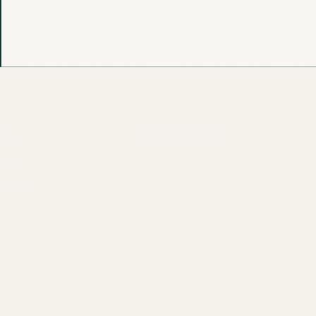
Åbningstider
os
Mandag - lørdag:
 15
Kl. 10.00 - til vi lukker
orsens
Link til fødevareregion:
Resultater (findsmiley.dk)