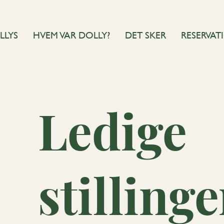
LLYS
HVEM VAR DOLLY?
DET SKER
RESERVAT
Ledige
stillinge