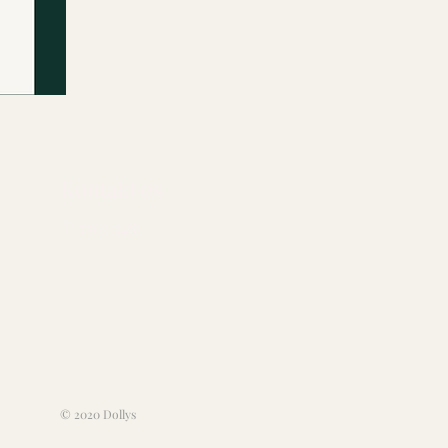
Kontakt os​
T: 7562 3481
© 2020 Dollys