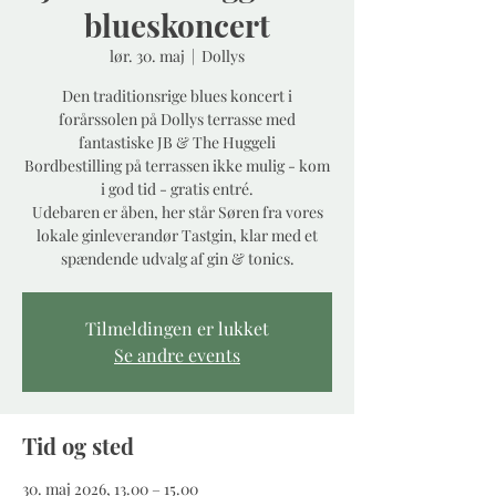
blueskoncert
lør. 30. maj
  |  
Dollys
Den traditionsrige blues koncert i
forårssolen på Dollys terrasse med
fantastiske JB & The Huggeli
Bordbestilling på terrassen ikke mulig - kom
i god tid - gratis entré.
Udebaren er åben, her står Søren fra vores
lokale ginleverandør Tastgin, klar med et
spændende udvalg af gin & tonics.
Tilmeldingen er lukket
Se andre events
Tid og sted
30. maj 2026, 13.00 – 15.00